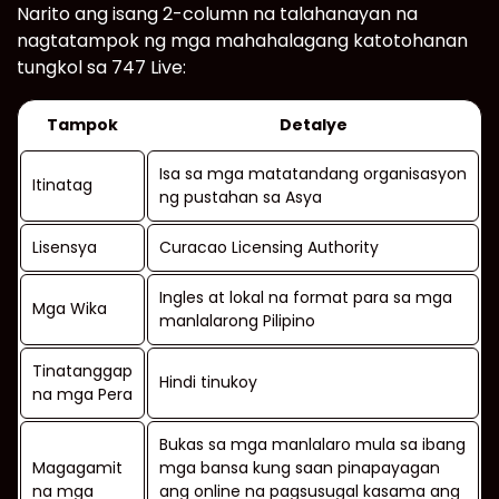
Narito ang isang 2-column na talahanayan na
nagtatampok ng mga mahahalagang katotohanan
tungkol sa 747 Live:
Tampok
Detalye
Isa sa mga matatandang organisasyon
Itinatag
ng pustahan sa Asya
Lisensya
Curacao Licensing Authority
Ingles at lokal na format para sa mga
Mga Wika
manlalarong Pilipino
Tinatanggap
Hindi tinukoy
na mga Pera
Bukas sa mga manlalaro mula sa ibang
Magagamit
mga bansa kung saan pinapayagan
na mga
ang online na pagsusugal kasama ang