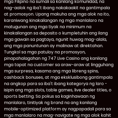
mga Filipino na sumali sa kanilang komunidad, na
nag-aalok ng iba't ibang nakakaakit na gantimpala
at promosyon. Upang makuha ang mga alok na ito,
karaniwang kinakailangan ng mga manlalaro na
matugunan ang mga tiyak na minimum na
kinakailangan sa deposito o kumpletuhin ang ilang
mga gawain sa pagtaya, ngunit huwag mag-alala,
ang mga panuntunan ay malinaw at direktahan.
Tungkol sa mga patuloy na promosyon,
pinapahalagahan ng 747 Live Casino ang kanilang
mga tapat na customer sa araw-araw at lingguhang
mga surpresa, kasama ang mga libreng spins,
cashback bonuses, at mga eksklusibong gantimpala
na angkop para sa iba't ibang kategorya ng laro -
isipin ang mga slots, table games, live dealer titles, o
sports betting. Sa pokus sa kaginhawaan ng
manlalaro, tinitiyak ng brand na ang kanilang
mobile-optimized platform ay nagpapadali para sa
mga manlalaro na mag-navigate ng mga alok kahit