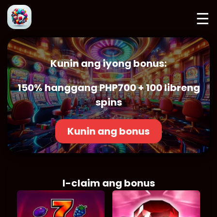
☰
Kunin ang iyong bonus:
150% hanggang PHP700 + 100 libreng
spins
Kunin ang bonus
I-claim ang bonus