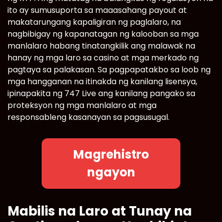
ito ay sumusuporta sa maaasahang payout at
makatarungang kapaligiran ng paglalaro, na
nagbibigay ng kapanatagan ng kalooban sa mga
manlalaro habang tinatangkilik ang malawak na
hanay ng mga laro sa casino at mga merkado ng
pagtaya sa palakasan. Sa pagpapatakbo sa loob ng
mga hangganan na itinakda ng kanilang lisensya,
ipinapakita ng 747 Live ang kanilang pangako sa
proteksyon ng mga manlalaro at mga
responsableng kasanayan sa pagsusugal.
Magrehistro
ngayon
Mabilis na Laro at Tunay na