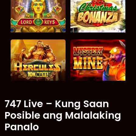
747 Live – Kung Saan
Posible ang Malalaking
Panalo