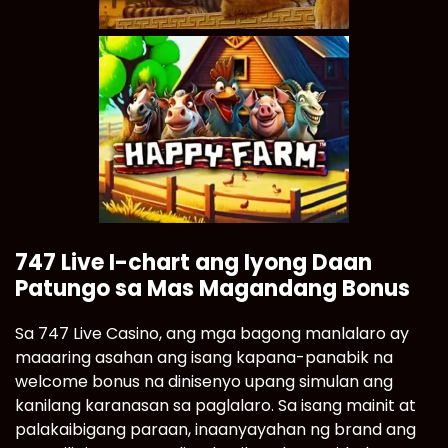
747 Live I-chart ang Iyong Daan
Patungo sa Mas Magandang Bonus
Sa 747 Live Casino, ang mga bagong manlalaro ay
maaaring asahan ang isang kapana-panabik na
welcome bonus na dinisenyo upang simulan ang
kanilang karanasan sa paglalaro. Sa isang mainit at
palakaibigang paraan, inaanyayahan ng brand ang