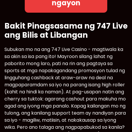
ngayon
Bakit Pinagsasama ng 747 Live
ang Bilis at Libangan
Subukan mo na ang 747 Live Casino - magtiwala ka
sa akin sa isa pang ito! Mayroon silang lahat ng
paborito mong laro, pati na rin ang pagtaya sa
sports at mga napakagandang promosyon tulad ng
lingguhang cashback at araw-araw na deal na
magpaparamdam sa iyo na parang isang high roller
(kahit na hindi ka naman). At pag-usapan natin ang
cherry sa tuktok: agarang cashout para makuha mo
agad ang iyong mga panalo. Kapag kailangan mo ng
tulong, ang kanilang support team ay nandiyan para
sa iyo - magiliw, matiisin, at nakakausap sa iyong
wika. Pero ano talaga ang nagpapabukod sa kanila?