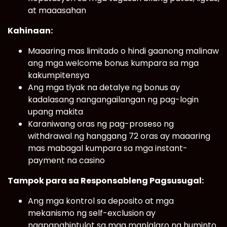
at maaasahan
Kahinaan:
Maaaring mas limitado o hindi gaanong malinaw
ang mga welcome bonus kumpara sa mga
kakumpitensya
Ang mga tiyak na detalye ng bonus ay
kadalasang nangangailangan ng pag-login
upang makita
Karaniwang oras ng pag-proseso ng
withdrawal ng hanggang 72 oras ay maaaring
mas mabagal kumpara sa mga instant-
payment na casino
Tampok para sa Responsableng Pagsusugal:
Ang mga kontrol sa deposito at mga
mekanismo ng self-exclusion ay
nagpapahintulot sa mga manlalaro na huminto