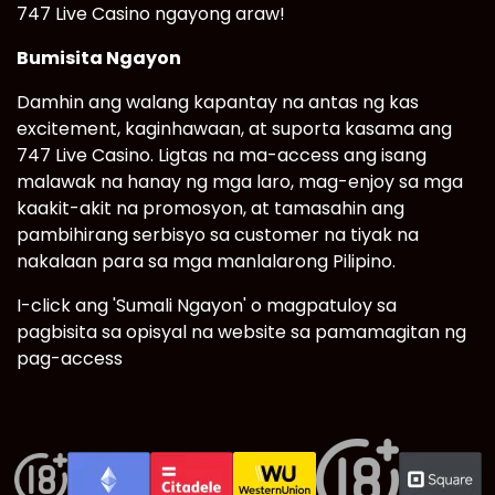
747 Live Casino ngayong araw!
Bumisita Ngayon
Damhin ang walang kapantay na antas ng kas
excitement, kaginhawaan, at suporta kasama ang
747 Live Casino. Ligtas na ma-access ang isang
malawak na hanay ng mga laro, mag-enjoy sa mga
kaakit-akit na promosyon, at tamasahin ang
pambihirang serbisyo sa customer na tiyak na
nakalaan para sa mga manlalarong Pilipino.
I-click ang 'Sumali Ngayon' o magpatuloy sa
pagbisita sa opisyal na website sa pamamagitan ng
pag-access